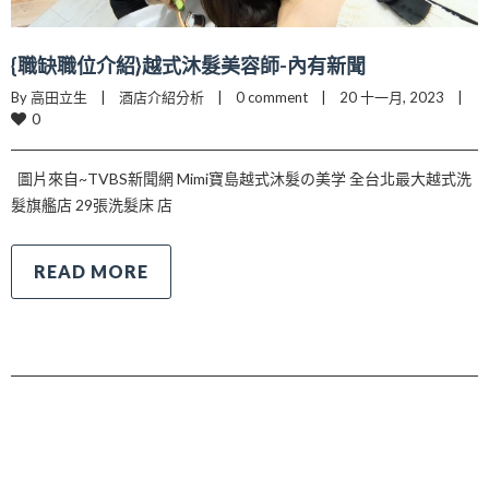
{職缺職位介紹}越式沐髮美容師-內有新聞
By 高田立生    |    
酒店介紹分析
    |    
0 comment
    |    20 十一月, 2023    |    
0
圖片來自~TVBS新聞網 Mimi寶島越式沐髮の美学 全台北最大越式洗
髮旗艦店 29張洗髮床 店
READ MORE