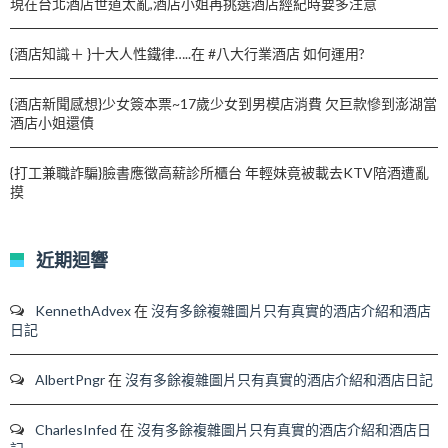
現在台北酒店世道太亂,酒店小姐再挑選酒店經紀時要多注意
{酒店知識＋ }十大人性鐵律…..在 #八大行業酒店 如何運用?
{酒店新聞感想}少女簽本票~17歲少女到男模店消費 欠巨款慘到澎湖當
酒店小姐還債
{打工兼職詐騙}臉書應徵高薪診所櫃台 年輕妹竟被載去KTV陪酒遭亂
摸
近期迴響
KennethAdvex
在
沒有多餘複雜圖片只有真實的酒店介紹和酒店
日記
AlbertPngr
在
沒有多餘複雜圖片只有真實的酒店介紹和酒店日記
CharlesInfed
在
沒有多餘複雜圖片只有真實的酒店介紹和酒店日