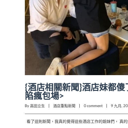
{酒店相關新聞}酒店妹都傻
陷瘋包場>
By 高田立生    |    
酒店重點新聞
    |    
0 comment
    |    9 九月, 201
看了這則新聞，我真的覺得這些酒店工作的姐妹們， 真