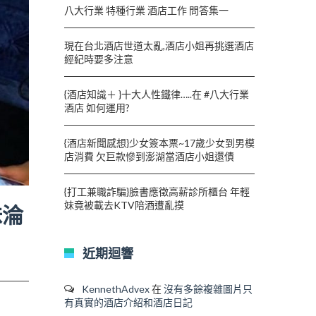
八大行業 特種行業 酒店工作 問答集一
現在台北酒店世道太亂,酒店小姐再挑選酒店
經紀時要多注意
{酒店知識＋ }十大人性鐵律…..在 #八大行業
酒店 如何運用?
{酒店新聞感想}少女簽本票~17歲少女到男模
店消費 欠巨款慘到澎湖當酒店小姐還債
{打工兼職詐騙}臉書應徵高薪診所櫃台 年輕
妹竟被載去KTV陪酒遭亂摸
妹淪
近期迴響
KennethAdvex
在
沒有多餘複雜圖片只
有真實的酒店介紹和酒店日記