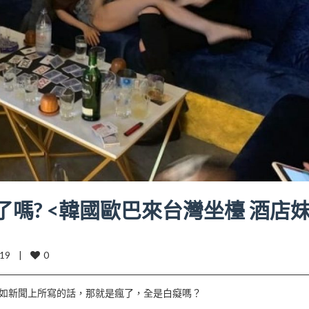
了嗎? <韓國歐巴來台灣坐檯 酒店
0
9    |    
的如新聞上所寫的話，那就是瘋了，全是白癡嗎？