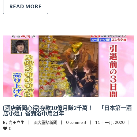
READ MORE
{酒店新聞心得}存款10億月賺2千萬！ 「日本第一酒
店小姐」省到浴巾用21年
By 高田立生    |    
酒店重點新聞
    |    
0 comment
    |    11 十一月, 2020    |    
0