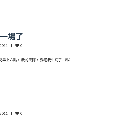
一場了
0
2011    |    
間早上六點， 我的天阿， 難道我生病了…咳&
0
2011    |    