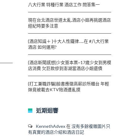
八大行業 特種行業 酒店工作 問答集一
現在台北酒店世道太亂,酒店小姐再挑選酒店
經紀時要多注意
{酒店知識＋ }十大人性鐵律…..在 #八大行業
酒店 如何運用?
{酒店新聞感想}少女簽本票~17歲少女到男模
店消費 欠巨款慘到澎湖當酒店小姐還債
{打工兼職詐騙}臉書應徵高薪診所櫃台 年輕
妹竟被載去KTV陪酒遭亂摸
近期迴響
KennethAdvex
在
沒有多餘複雜圖片只
有真實的酒店介紹和酒店日記