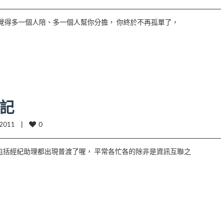
總覺得多一個人陪、多一個人幫你分擔， 你終於不再孤單了，
記
0
2011    |    
包括經紀助理都出現普渡了喔， 平常各忙各的除非是資訊互聯之