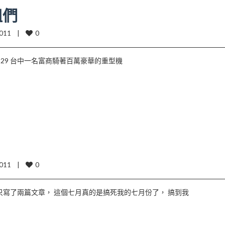
姐們
0
11    |    
 15:29 台中一名富商騎著百萬豪華的重型機
0
11    |    
只寫了兩篇文章， 這個七月真的是搞死我的七月份了， 搞到我