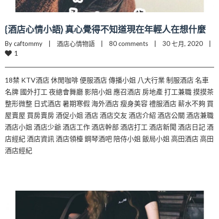
{酒店心情小語} 真心覺得不知道現在年輕人在想什麼
By caftommy    |    
酒店心情物語
    |    
80 comments
    |    30 七月, 2020    |    
1
18禁 KTV酒店 休閒咖啡 便服酒店 傳播小姐 八大行業 制服酒店 名車
名牌 國外打工 夜總會舞廳 影陪小姐 應召酒店 房地產 打工兼職 摸摸茶
整形微整 日式酒店 暑期寒假 海外酒店 瘦身美容 禮服酒店 薪水不夠 買
屋賣屋 買房賣房 酒促小姐 酒店 酒店交友 酒店介紹 酒店公關 酒店兼職
酒店小姐 酒店少爺 酒店工作 酒店幹部 酒店打工 酒店新聞 酒店日記 酒
店經紀 酒店資訊 酒店領檯 鋼琴酒吧 陪侍小姐 飯局小姐 高田酒店 高田
酒店經紀