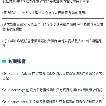
現在台北酒店世道太亂,酒店小姐再挑選酒店經紀時要多注意
{酒店知識＋ }十大人性鐵律…..在 #八大行業酒店 如何運用?
{酒店新聞感想}少女簽本票~17歲少女到男模店消費 欠巨款慘到澎湖當
酒店小姐還債
{打工兼職詐騙}臉書應徵高薪診所櫃台 年輕妹竟被載去KTV陪酒遭亂
摸
近期迴響
KennethAdvex
在
沒有多餘複雜圖片只有真實的酒店介紹和酒店
日記
AlbertPngr
在
沒有多餘複雜圖片只有真實的酒店介紹和酒店日記
CharlesInfed
在
沒有多餘複雜圖片只有真實的酒店介紹和酒店日