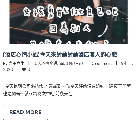
{酒店心情小語}今天來討論討論酒店客人的心態
By 高田立生    |    
酒店心情物語
, 
酒店經紀日記
    |    
0 comment
    |    5 七月, 
0
2020    |    
今天跑到公司來待命 才意識到～我今天好像沒有姐妹上班 反正閒著
也是閒著～就來寫寫文章吧 前幾天在
READ MORE