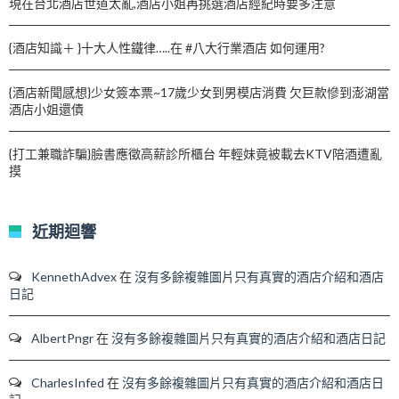
現在台北酒店世道太亂,酒店小姐再挑選酒店經紀時要多注意
{酒店知識＋ }十大人性鐵律…..在 #八大行業酒店 如何運用?
{酒店新聞感想}少女簽本票~17歲少女到男模店消費 欠巨款慘到澎湖當
酒店小姐還債
{打工兼職詐騙}臉書應徵高薪診所櫃台 年輕妹竟被載去KTV陪酒遭亂
摸
近期迴響
KennethAdvex
在
沒有多餘複雜圖片只有真實的酒店介紹和酒店
日記
AlbertPngr
在
沒有多餘複雜圖片只有真實的酒店介紹和酒店日記
CharlesInfed
在
沒有多餘複雜圖片只有真實的酒店介紹和酒店日