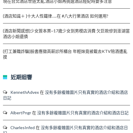
現在台北酒店世道太亂,酒店小姐再挑選酒店經紀時要多注意
{酒店知識＋ }十大人性鐵律…..在 #八大行業酒店 如何運用?
{酒店新聞感想}少女簽本票~17歲少女到男模店消費 欠巨款慘到澎湖當
酒店小姐還債
{打工兼職詐騙}臉書應徵高薪診所櫃台 年輕妹竟被載去KTV陪酒遭亂
摸
近期迴響
KennethAdvex
在
沒有多餘複雜圖片只有真實的酒店介紹和酒店
日記
AlbertPngr
在
沒有多餘複雜圖片只有真實的酒店介紹和酒店日記
CharlesInfed
在
沒有多餘複雜圖片只有真實的酒店介紹和酒店日