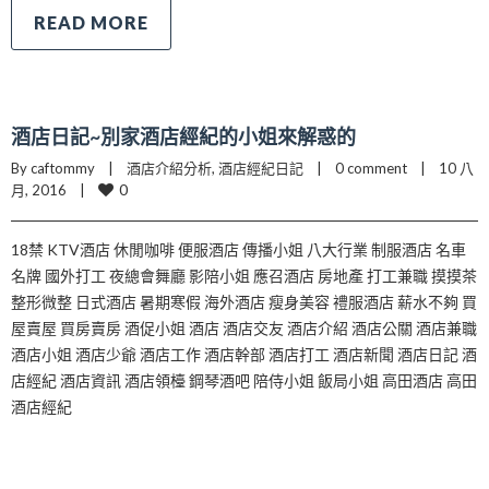
READ MORE
酒店日記~別家酒店經紀的小姐來解惑的
By caftommy    |    
酒店介紹分析
, 
酒店經紀日記
    |    
0 comment
    |    10 八
0
月, 2016    |    
18禁 KTV酒店 休閒咖啡 便服酒店 傳播小姐 八大行業 制服酒店 名車
名牌 國外打工 夜總會舞廳 影陪小姐 應召酒店 房地產 打工兼職 摸摸茶
整形微整 日式酒店 暑期寒假 海外酒店 瘦身美容 禮服酒店 薪水不夠 買
屋賣屋 買房賣房 酒促小姐 酒店 酒店交友 酒店介紹 酒店公關 酒店兼職
酒店小姐 酒店少爺 酒店工作 酒店幹部 酒店打工 酒店新聞 酒店日記 酒
店經紀 酒店資訊 酒店領檯 鋼琴酒吧 陪侍小姐 飯局小姐 高田酒店 高田
酒店經紀